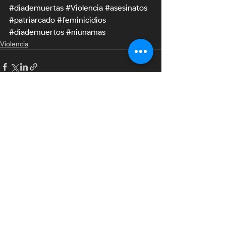
#diademuertas
#Violencia
#asesinatos
#patriarcado
#feminicidios
#diademuertos
#niunamas
Violencia
Entradas recientes
Ver todo