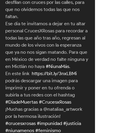
desfilan con cruces por las calles, para 
que no olvidemos todas las que nos 
faltan. 
Ese día te invitamos a dejar en tu altar 
personal CrucesXRosas para recordar a 
todas las que año tras año, regresan al 
mundo de los vivos con la esperanza 
que ya no nos sigan matando. Para que 
en México de verdad no falte ninguna y 
en Mictlán no haya 
#NiunaMás
. 
En este link  
https://bit.ly/3nxLBMi
podrás descargar una imagen para 
imprimir y poner en tu ofrenda o 
subirla a tus redes con el hashtag 
#DíadeMuertas
#CrucesxRosas
¡Muchas gracias a @nataliaa_artwork 
por la hermosa ilustración!
#crucesxrosas
#impunidad
#justicia
#niunamenos
#feminismo