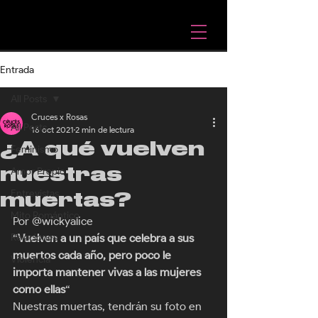
Entrada
All Posts
Cruces x Rosas
All Posts
16 oct 2021
2 min de lectura
¿A qué vuelven
Feminismo
nuestras
Amor Propio
Entrevistas
muertas?
Mito Romántico
Por @wickyalice 
Relaciones
“
Vuelven a un país que celebra a sus 
muertos cada año, pero poco le 
Violencia
importa mantener vivas a las mujeres 
como ellas
“ 
Nuestras muertas, tendrán su foto en 