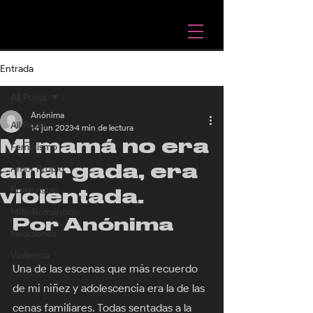
Entrada
All Posts
Anónima
All Posts
14 jun 2023
4 min de lectura
Mi mamá no era
Feminismo
amargada, era
Amor Propio
Entrevistas
violentada.
Mito Romántico
Por Anónima
Relaciones
Violencia
Una de las escenas que más recuerdo 
de mi niñez y adolescencia era la de las 
cenas familiares. Todas sentadas a la 