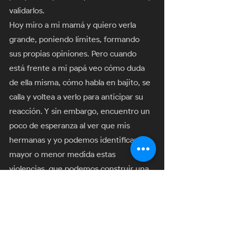
validarlos.
Hoy miro a mi mamá y quiero verla 
grande, poniendo límites, formando 
sus propias opiniones. Pero cuando 
está frente a mi papá veo cómo duda 
de ella misma, cómo habla en bajito, se 
calla y voltea a verlo para anticipar su 
reacción. Y sin embargo, encuentro un 
poco de esperanza al ver que mis 
hermanas y yo podemos identificar en 
mayor o menor medida estas 
violencias, que podemos construir una 
red de apoyo para escucharla, para 
validar sus emociones y estar ahí para 
ella. 
Hoy quiero reconocer a todas las 