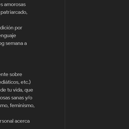
es amorosas 
 patriarcado, 
dición por 
enguaje 
log semana a 
ente sobre 
iáticos, etc.) 
de tu vida, que 
rosas sanas y/o 
ismo, feminismo, 
rsonal acerca 