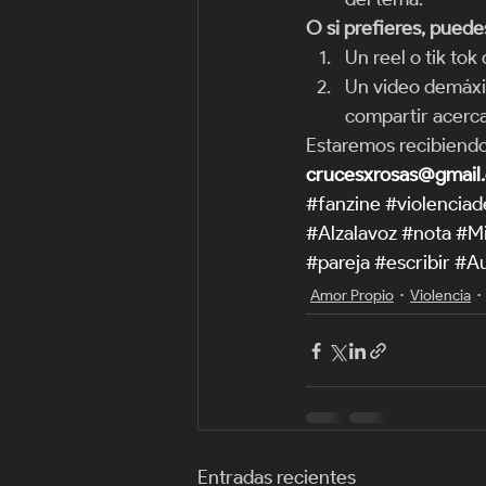
O si prefieres, puede
Un reel o tik tok
Un video demáxim
compartir acerca
Estaremos recibiendo 
crucesxrosas@gmail
#fanzine
#violencia
#Alzalavoz
#nota
#Mi
#pareja
#escribir
#Au
Amor Propio
Violencia
Entradas recientes