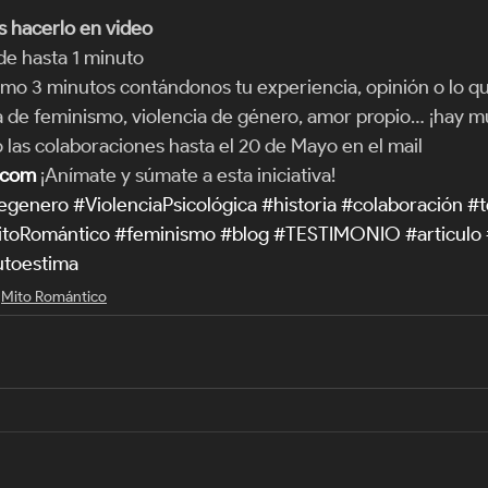
s hacerlo en video
 de hasta 1 minuto
o 3 minutos contándonos tu experiencia, opinión o lo qu
 de feminismo, violencia de género, amor propio… ¡hay m
las colaboraciones hasta el 20 de Mayo en el mail 
.com
 ¡Anímate y súmate a esta iniciativa!
degenero
#ViolenciaPsicológica
#historia
#colaboración
#t
toRomántico
#feminismo
#blog
#TESTIMONIO
#articulo
toestima
Mito Romántico