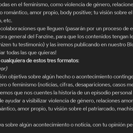
todas en el feminismo, como violencia de género, relacion
o romántico, amor propio, body positive; tu visión sobre el
 etc. 
olaboraciones que lleguen (pasarán por un proceso de e
ora general del Fanzine, para que los contenidos tengan l
imizen tu testimonio) y las iremos publicando en nuestro B
r todas las que quieras! 
n cualquiera de estos tres formatos
: 
vor)
ción objetiva sobre algún hecho o acontecimiento conting
ro o feminismo (noticias, cifras, desapariciones, casos med
emos que nos cuentes la historia de un episodio personal 
e ayudar a visibilizar violencia de género, relaciones amo
mántico, amor propio, tu visión sobre el patriarcado, mach
va sobre algún acontecimiento o noticia, con tu opinión pe