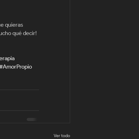
e quieras 
ucho qué decir! 
erapia
#AmorPropio
Ver todo