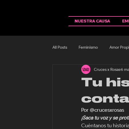
NUESTRA CAUSA
EM
All Posts
Feminismo
Amor Prop
Cruces x Rosas
6 ma
Tu hi
cont
Por @crucesxrosas
¡Saca tu voz y se prot
Cuéntanos tu histori