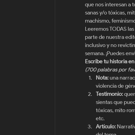
que nos interesan a 
sanas y/o tóxicas, mit
machismo, feminismo,
Leeremos TODAS las c
parte de nuestra edit
inclusivo y no revict
semana. ¡Puedes envia
Escribe tu historia e
(700 palabras por fa
Nota:
 una narra
violencia de géne
Testimonio:
 quer
sientas que pued
tóxicas, mito ro
etc. 
Artículo:
 Narrati
del tema. 