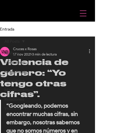
Entrada
All Posts
Cruces x Rosas
All Posts
17 nov 2021
3 min de lectura
Violencia de
Feminismo
género: “Yo
Amor Propio
Entrevistas
tengo otras
Mito Romántico
cifras”.
Relaciones
“
Googleando, podemos 
Violencia
encontrar muchas cifras, sin 
embargo, nosotras sabemos 
que no somos números y en 