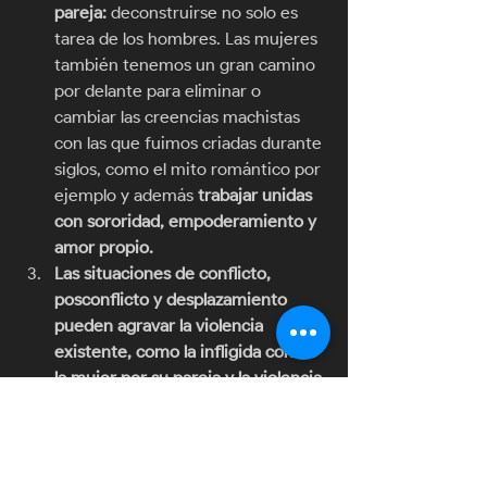
pareja: 
deconstruirse no solo es 
tarea de los hombres. Las mujeres 
también tenemos un gran camino 
por delante para eliminar o 
cambiar las creencias machistas 
con las que fuimos criadas durante 
siglos, como el mito romántico por 
ejemplo y además 
trabajar unidas 
con sororidad, empoderamiento y 
amor propio.
Las situaciones de conflicto, 
posconflicto y desplazamiento 
pueden agravar la violencia 
existente, como la infligida contra 
la mujer por su pareja y la violencia 
sexual fuera de la pareja, y dar 
lugar a nuevas formas de violencia 
contra la mujer: 
¿en la guerra y el 
amor todo se vale? ¡NO MI CIELA!   