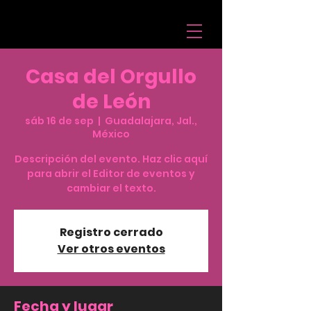
Casa del Orgullo
de León
sáb 16 de sep
  |  
Guadalajara, Jal.,
México
Descripción del evento. Haz clic aquí
para abrir el Editor de eventos y
cambiar el texto.
Registro cerrado
Ver otros eventos
Fecha y lugar