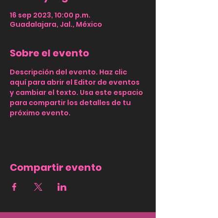
16 sep 2023, 10:00 p.m.
Guadalajara, Jal., México
Sobre el evento
Descripción del evento. Haz clic 
aquí para abrir el Editor de eventos 
y cambiar el texto. Usa este espacio 
para compartir los detalles de tu 
próximo evento.
Compartir evento