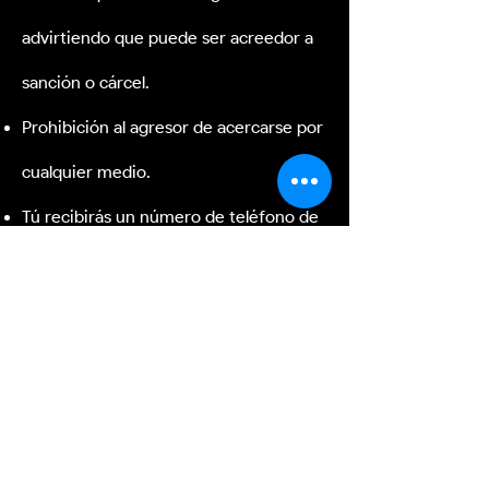
advirtiendo que puede ser acreedor a
sanción o cárcel.
Prohibición al agresor de acercarse por
cualquier medio.
Tú recibirás un número de teléfono de
protección en caso de emergencia.
Rondín policiaco.
Además el Estado debe garantizar tu
bienestar por tanto es tu derecho
recibir atención psicológica,
capacitación laboral, préstamo de