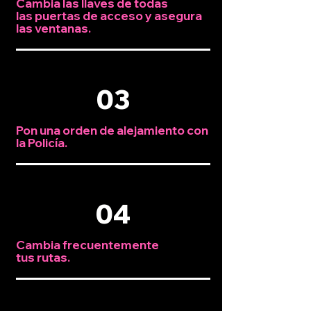
Cambia las llaves de todas
las puertas de acceso y asegura
las ventanas.
03
Pon una orden de alejamiento con
la Policía.
04
Cambia frecuentemente
tus rutas.