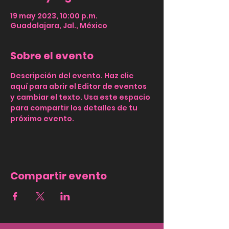
19 may 2023, 10:00 p.m.
Guadalajara, Jal., México
Sobre el evento
Descripción del evento. Haz clic 
aquí para abrir el Editor de eventos 
y cambiar el texto. Usa este espacio 
para compartir los detalles de tu 
próximo evento.
Compartir evento