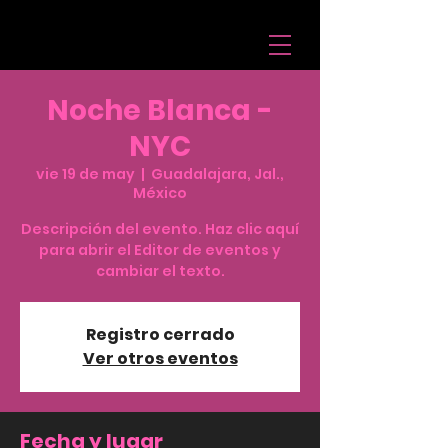
Noche Blanca -
NYC
vie 19 de may
  |  
Guadalajara, Jal.,
México
Descripción del evento. Haz clic aquí
para abrir el Editor de eventos y
cambiar el texto.
Registro cerrado
Ver otros eventos
Fecha y lugar