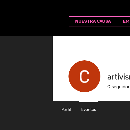
NUESTRA CAUSA
EM
artivi
0
seguidor
Perfil
Eventos